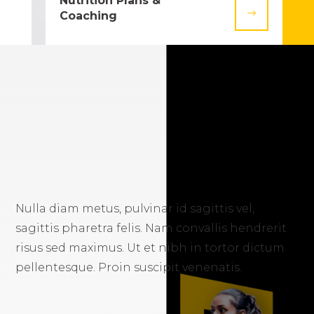
Nutrition Plans &
$
Coaching
Nulla diam metus, pulvinar id sagittis vel,
sagittis pharetra felis. Nam convallis hendrerit
risus sed maximus. Ut et nibh in tortor dictum
pellentesque. Proin suscipit venenatis.