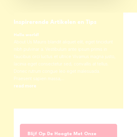
Inspirerende Artikelen en Tips
Hello world!
About Us Mauris blandit aliquet elit, eget tincidunt
nibh pulvinar a. Vestibulum ante ipsum primis in
faucibus orci luctus et ultrice Vivamus magna justo,
lacinia eget consectetur sed, convallis at tellus.
Donec rutrum congue leo eget malesuada.
Praesent sapien massa,...
read more
Blijf Op De Hoogte Met Onze