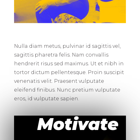
Nulla diam metus, pulvinar id sagittis vel,
sagittis pharetra felis. Nam convallis
hendrerit risus sed maximus. Ut et nibh in
tortor dictum pellentesque. Proin suscipit
venenatis velit. Praesent vulputate
eleifend finibus. Nunc pretium vulputate
eros, id vulputate sapien.
Motivate